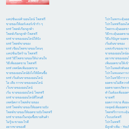
แคปชั่นแม่ค้าออนไลน์ โพสฟรี
โปรโมทกระตุ้นย
ขายของให้ออร์เดอร์เข้ารัว ๆ
โปรโมทฟรีออนไล
smf โพสต์เรียกลูกค้า
โพสกระตุ้นยอดข
โพสต์เรียกลูกค้าโพสฟรี
วิธีกระตุ้นยอดขาย
smf ขายของออนไลน์ให้ปัง
วิธีแก้ปัญหายอด
smf โพสต์ขายของ
เริ่มต้นขายของ
smf เขียนโพสขายของโดนๆ
แหล่งรับของมาขา
แคปชั่นเปิดร้าน โพสฟรี
ขายของออนไลน์อะ
smf วิธีโพสขายของให้น่าสนใจ
อยากขายของออนไ
วิธีเพิ่มยอดขาย โพสฟรี
เพิ่มยอดขายให้เข้
smf เทคนิคเพิ่มยอดขาย
โปรโมทผลักดันย
ขายของออนไลน์ยังไงให้มีคนซื้อ
โปรโมทแผนการเพิ
smf เริ่มต้นขายของออนไลน์
โปรโมทวิธีการวา
ไอ เดีย การขายของออนไลน์
ยอดขายไม่ดีควรท
เว็บขายของออนไลน์
ยอดขายตกเกิดจา
เริ่ม ขายของออนไลน์ โพสฟรี
ทำไมต้องเพิ่มยอ
smf ขายของออนไลน์ที่ไหนดี
ขายฟรี
เทคนิคการโพสต์ขายของ
ยอดการขาย คืออ
smf โพสต์ขายของให้ยอดขายปัง
กลยุทธ์เพิ่มยอดข
โพสต์ขายของให้ยอดขายปังโพสฟรี
โพสฟรีการกระตุ
smf ขายของในกลุ่มซื้อขายสินค้า
เว็บบอร์ดฟรี
ไม่รู้จะขายอะไรดี
โปรโมทฟรี
อยากขายของดี
มีลูกค้าเพิ่ม - Yo