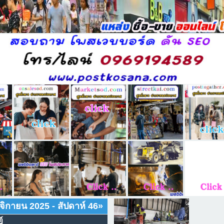
จิกายน 2025
- สัปดาห์ 46
»
์