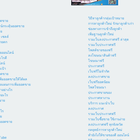
วิธีหาลูกค้ากลุ่มเป้าหมาย
อดขาย
การหาลูกค้าใหม่ รักษาลูกค้าเก่า
น์กระตุ้นยอดขาย
ช่องทางการเข้าถึงลูกค้า
าย
เพิ่มฐานลูกค้าใหม่
 เซลล์
รวมเว็บลงประกาศฟรี ล่าสุด
ขายตก
รวมเว็บประกาศฟรี
โพสต์ขายของฟรี
ยออนไลน์
ลงโฆษณาสินค้าฟรี
ไรดี
โฆษณาฟรี
ลน์
ประกาศฟรี
าเป้า
เว็บฟรีไม่จำกัด
อดขาย
ลงประกาศขาย
่มยอดขายให้ได้ผล
เว็บฟรียอดนิยม
งแผนการเพิ่มยอดขาย
โพสโฆษณา
ำอย่างไร
ประกาศขายของ
กอะไร
ประกาศหางาน
ดขาย
บริการ แนะนำเว็บ
ลงประกาศ
ะไร
รวมเว็บประกาศฟรี
าย
รวมเว็บซื้อขาย ใช้งานง่าย
้นยอดขาย
ลงประกาศฟรี ทุกจังหวัด
กลยุทธ์การหาลูกค้าใหม่
ทํายังไงให้ขายของดี ออนไลน์
uTube