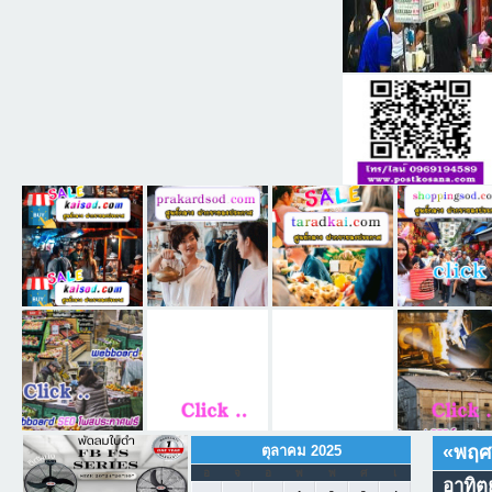
«
พฤศ
ตุลาคม 2025
อ
จ
อ
พ
พ
ศ
เ
อาทิตย