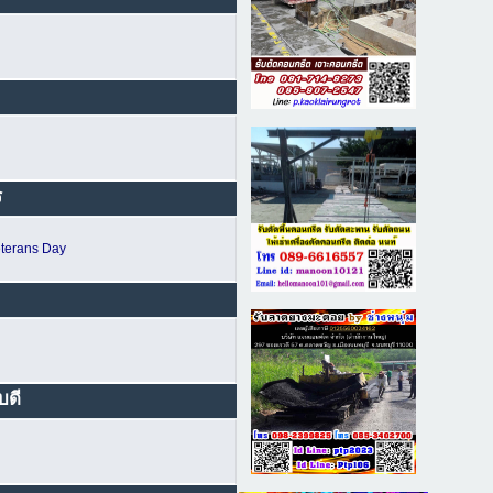
ร
terans Day
บดี