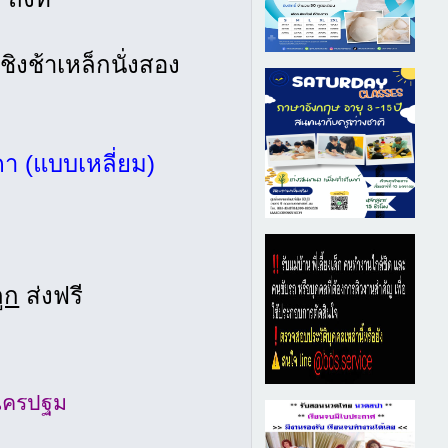
ชิงช้าเหล็กนั่งสอง
า (แบบเหลี่ยม)
ูก
ส่งฟรี
.นครปฐม