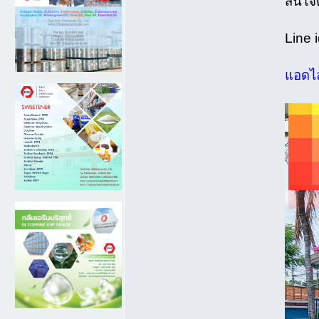
สนใจ
Line 
แอดไล