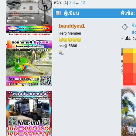
หน้า: [
1
]
2
3
...
12
ผู้เขียน
หัวข้อ:
52784 ครั้ง)
ชิ
banddyes1
ส่
Hero Member
«
เมื่อ:
วั
กระทู้: 5666