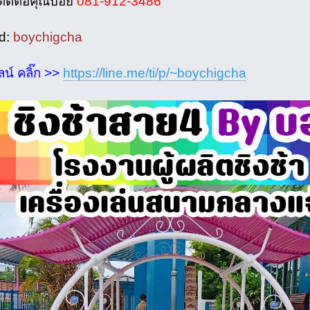
ติดต่อคุณบอย
081-912-3486
id:
boychigcha
น์ คลิ๊ก >>
https://line.me/ti/p/~boychigcha