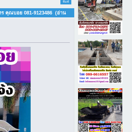
พิมพ์
 โทร คุณบอย 081-9123486 (อ่าน