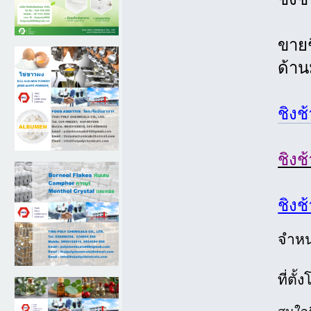
ขายช
ด้าน
ชิงช
ชิงช
ชิงช
จำหน
ที่ตั