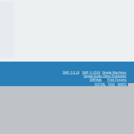
SMF 2.0.19
|
SMF © 2016
,
Simple Machines
Simple Audio Video Embedder
SMFAds
for
Free Forums
XHTML
RSS
WAP2