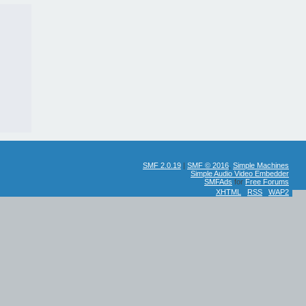
SMF 2.0.19
|
SMF © 2016
,
Simple Machines
Simple Audio Video Embedder
SMFAds
for
Free Forums
XHTML
RSS
WAP2