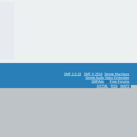
SMF 2.0.19
|
SMF © 2016
,
Simple Machines
Simple Audio Video Embedder
SMFAds
for
Free Forums
XHTML
RSS
WAP2