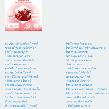
แคปชั่นแม่ค้าออนไลน์ โพสฟรี
โปรโมทกระตุ้นยอดขาย
ขายของให้ออร์เดอร์เข้ารัว ๆ
โปรโมทฟรีออนไลน์กระตุ้นยอดขาย
smf โพสต์เรียกลูกค้า
โพสกระตุ้นยอดขาย
โพสต์เรียกลูกค้าโพสฟรี
วิธีกระตุ้นยอดขาย เซลล์
smf ขายของออนไลน์ให้ปัง
วิธีแก้ปัญหายอดขายตก
smf โพสต์ขายของ
เริ่มต้นขายของ
smf เขียนโพสขายของโดนๆ
แหล่งรับของมาขายออนไลน์
แคปชั่นเปิดร้าน โพสฟรี
ขายของออนไลน์อะไรดี
smf วิธีโพสขายของให้น่าสนใจ
อยากขายของออนไลน์
วิธีเพิ่มยอดขาย โพสฟรี
เพิ่มยอดขายให้เข้าเป้า
smf เทคนิคเพิ่มยอดขาย
โปรโมทผลักดันยอดขาย
ขายของออนไลน์ยังไงให้มีคนซื้อ
โปรโมทแผนการเพิ่มยอดขายให้ได้ผล
smf เริ่มต้นขายของออนไลน์
โปรโมทวิธีการวางแผนการเพิ่มยอดขา
ไอ เดีย การขายของออนไลน์
ยอดขายไม่ดีควรทำอย่างไร
เว็บขายของออนไลน์
ยอดขายตกเกิดจากอะไร
เริ่ม ขายของออนไลน์ โพสฟรี
ทำไมต้องเพิ่มยอดขาย