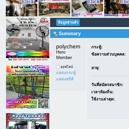
ข้อมูลส่วนตัว
Summary
polychemicals9 
กระทู้:
Hero 
ข้อความส่วนบุคคล:
Member
ออฟไลน์
อายุ:
แสดงกระทู้
แสดงสถิติ
วันที่สมัครสมาชิก:
เวลาท้องถิ่น:
ใช้งานล่าสุด: