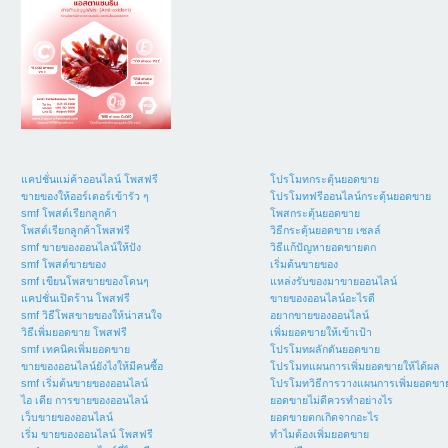
แคปชั่นแม่ค้าออนไลน์ โพสฟรี
โปรโมทกระตุ้นยอดขาย
ขายของให้ออร์เดอร์เข้ารัว ๆ
โปรโมทฟรีออนไลน์กระตุ้นยอดขาย
smf โพสต์เรียกลูกค้า
โพสกระตุ้นยอดขาย
โพสต์เรียกลูกค้าโพสฟรี
วิธีกระตุ้นยอดขาย เซลล์
smf ขายของออนไลน์ให้ปัง
วิธีแก้ปัญหายอดขายตก
smf โพสต์ขายของ
เริ่มต้นขายของ
smf เขียนโพสขายของโดนๆ
แหล่งรับของมาขายออนไลน์
แคปชั่นเปิดร้าน โพสฟรี
ขายของออนไลน์อะไรดี
smf วิธีโพสขายของให้น่าสนใจ
อยากขายของออนไลน์
วิธีเพิ่มยอดขาย โพสฟรี
เพิ่มยอดขายให้เข้าเป้า
smf เทคนิคเพิ่มยอดขาย
โปรโมทผลักดันยอดขาย
ขายของออนไลน์ยังไงให้มีคนซื้อ
โปรโมทแผนการเพิ่มยอดขายให้ได้ผล
smf เริ่มต้นขายของออนไลน์
โปรโมทวิธีการวางแผนการเพิ่มยอดขา
ไอ เดีย การขายของออนไลน์
ยอดขายไม่ดีควรทำอย่างไร
เว็บขายของออนไลน์
ยอดขายตกเกิดจากอะไร
เริ่ม ขายของออนไลน์ โพสฟรี
ทำไมต้องเพิ่มยอดขาย