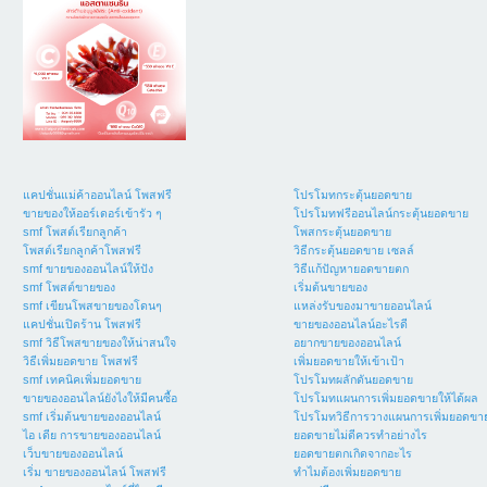
แคปชั่นแม่ค้าออนไลน์ โพสฟรี
โปรโมทกระตุ้นยอดขาย
ขายของให้ออร์เดอร์เข้ารัว ๆ
โปรโมทฟรีออนไลน์กระตุ้นยอดขาย
smf โพสต์เรียกลูกค้า
โพสกระตุ้นยอดขาย
โพสต์เรียกลูกค้าโพสฟรี
วิธีกระตุ้นยอดขาย เซลล์
smf ขายของออนไลน์ให้ปัง
วิธีแก้ปัญหายอดขายตก
smf โพสต์ขายของ
เริ่มต้นขายของ
smf เขียนโพสขายของโดนๆ
แหล่งรับของมาขายออนไลน์
แคปชั่นเปิดร้าน โพสฟรี
ขายของออนไลน์อะไรดี
smf วิธีโพสขายของให้น่าสนใจ
อยากขายของออนไลน์
วิธีเพิ่มยอดขาย โพสฟรี
เพิ่มยอดขายให้เข้าเป้า
smf เทคนิคเพิ่มยอดขาย
โปรโมทผลักดันยอดขาย
ขายของออนไลน์ยังไงให้มีคนซื้อ
โปรโมทแผนการเพิ่มยอดขายให้ได้ผล
smf เริ่มต้นขายของออนไลน์
โปรโมทวิธีการวางแผนการเพิ่มยอดขา
ไอ เดีย การขายของออนไลน์
ยอดขายไม่ดีควรทำอย่างไร
เว็บขายของออนไลน์
ยอดขายตกเกิดจากอะไร
เริ่ม ขายของออนไลน์ โพสฟรี
ทำไมต้องเพิ่มยอดขาย