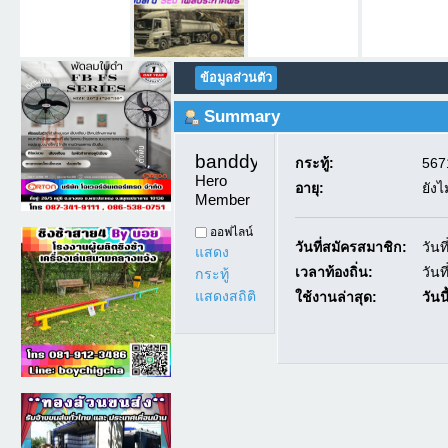
ข้อมูลส่วนตัว
Summary
banddyes1 
กระทู้:
5671
Hero 
อายุ:
ยังไ
Member
ออฟไลน์
วันที่สมัครสมาชิก:
วันท
แสดง
เวลาท้องถิ่น:
วันท
กระทู้
แสดงสถิติ
ใช้งานล่าสุด:
วันนี