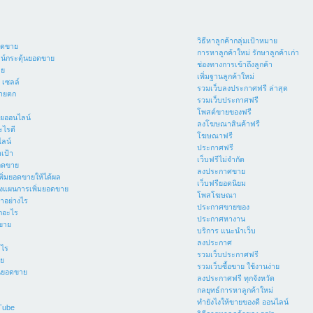
วิธีหาลูกค้ากลุ่มเป้าหมาย
อดขาย
การหาลูกค้าใหม่ รักษาลูกค้าเก่า
น์กระตุ้นยอดขาย
ช่องทางการเข้าถึงลูกค้า
าย
เพิ่มฐานลูกค้าใหม่
 เซลล์
รวมเว็บลงประกาศฟรี ล่าสุด
ขายตก
รวมเว็บประกาศฟรี
โพสต์ขายของฟรี
ยออนไลน์
ลงโฆษณาสินค้าฟรี
ไรดี
โฆษณาฟรี
ลน์
ประกาศฟรี
าเป้า
เว็บฟรีไม่จำกัด
อดขาย
ลงประกาศขาย
่มยอดขายให้ได้ผล
เว็บฟรียอดนิยม
งแผนการเพิ่มยอดขาย
โพสโฆษณา
ำอย่างไร
ประกาศขายของ
กอะไร
ประกาศหางาน
ดขาย
บริการ แนะนำเว็บ
ลงประกาศ
ะไร
รวมเว็บประกาศฟรี
าย
รวมเว็บซื้อขาย ใช้งานง่าย
้นยอดขาย
ลงประกาศฟรี ทุกจังหวัด
กลยุทธ์การหาลูกค้าใหม่
ทํายังไงให้ขายของดี ออนไลน์
uTube