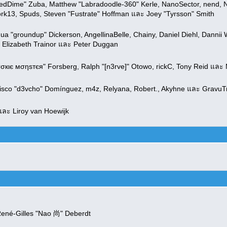
medDime" Zuba, Matthew "Labradoodle-360" Kerle, NanoSector, nend, Ni
rk13, Spuds, Steven "Fustrate" Hoffman และ Joey "Tyrsson" Smith
oshua "groundup" Dickerson, AngellinaBelle, Chainy, Daniel Diehl, Danni
 Elizabeth Trainor และ Peter Duggan
σкιє мσηѕтєя" Forsberg, Ralph "[n3rve]" Otowo, rickC, Tony Reid และ 
cisco "d3vcho" Domínguez, m4z, Relyana, Robert., Akyhne และ GravuT
ละ Liroy van Hoewijk
René-Gilles "Nao 尚" Deberdt