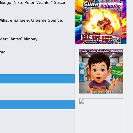
bogo, Niko, Peter "Arantor" Spicer,
i Willis, emanuele, Graeme Spence,
Mert "Antes" Alınbay
rad