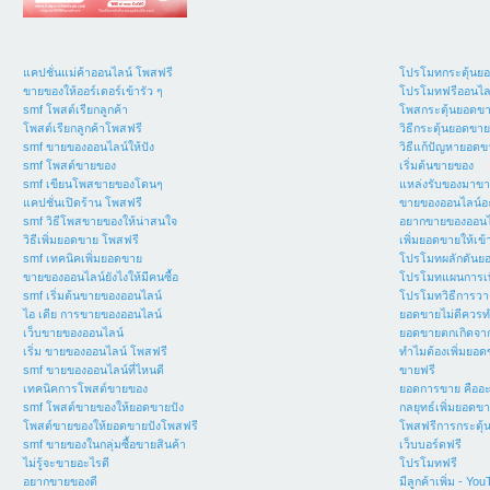
แคปชั่นแม่ค้าออนไลน์ โพสฟรี
โปรโมทกระตุ้นย
ขายของให้ออร์เดอร์เข้ารัว ๆ
โปรโมทฟรีออนไล
smf โพสต์เรียกลูกค้า
โพสกระตุ้นยอดข
โพสต์เรียกลูกค้าโพสฟรี
วิธีกระตุ้นยอดขาย
smf ขายของออนไลน์ให้ปัง
วิธีแก้ปัญหายอด
smf โพสต์ขายของ
เริ่มต้นขายของ
smf เขียนโพสขายของโดนๆ
แหล่งรับของมาขา
แคปชั่นเปิดร้าน โพสฟรี
ขายของออนไลน์อะ
smf วิธีโพสขายของให้น่าสนใจ
อยากขายของออนไ
วิธีเพิ่มยอดขาย โพสฟรี
เพิ่มยอดขายให้เข้
smf เทคนิคเพิ่มยอดขาย
โปรโมทผลักดันย
ขายของออนไลน์ยังไงให้มีคนซื้อ
โปรโมทแผนการเพิ
smf เริ่มต้นขายของออนไลน์
โปรโมทวิธีการวา
ไอ เดีย การขายของออนไลน์
ยอดขายไม่ดีควรท
เว็บขายของออนไลน์
ยอดขายตกเกิดจา
เริ่ม ขายของออนไลน์ โพสฟรี
ทำไมต้องเพิ่มยอ
smf ขายของออนไลน์ที่ไหนดี
ขายฟรี
เทคนิคการโพสต์ขายของ
ยอดการขาย คืออ
smf โพสต์ขายของให้ยอดขายปัง
กลยุทธ์เพิ่มยอดข
โพสต์ขายของให้ยอดขายปังโพสฟรี
โพสฟรีการกระตุ
smf ขายของในกลุ่มซื้อขายสินค้า
เว็บบอร์ดฟรี
ไม่รู้จะขายอะไรดี
โปรโมทฟรี
อยากขายของดี
มีลูกค้าเพิ่ม - Yo