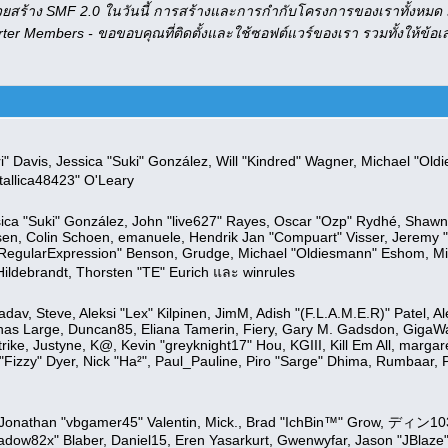
ยสร้าง SMF 2.0 ในวันนี้ การสร้างและการกำกับโครงการของเราทั้งหมด ม
arter Members - ขอขอบคุณที่ติดตั้งและใช้ซอฟต์แวร์ของเรา รวมทั้งให้
llori" Davis, Jessica "Suki" González, Will "Kindred" Wagner, Michael 
allica48423" O'Leary
sica "Suki" González, John "live627" Rayes, Oscar "Ozp" Rydhé, Shawn
ansen, Colin Schoen, emanuele, Hendrik Jan "Compuart" Visser, Jeremy
RegularExpression" Benson, Grudge, Michael "Oldiesmann" Eshom, Mic
Hildebrandt, Thorsten "TE" Eurich และ winrules
adav, Steve, Aleksi "Lex" Kilpinen, JimM, Adish "(F.L.A.M.E.R)" Patel, Al
has Large, Duncan85, Eliana Tamerin, Fiery, Gary M. Gadsdon, GigaWa
ike, Justyne, K@, Kevin "greyknight17" Hou, KGIII, Kill Em All, margar
ck "Fizzy" Dyer, Nick "Ha²", Paul_Pauline, Piro "Sarge" Dhima, Rumbaar
Jonathan "vbgamer45" Valentin, Mick., Brad "IchBin™" Grow, ディン1031
hadow82x" Blaber, Daniel15, Eren Yasarkurt, Gwenwyfar, Jason "JBlaze