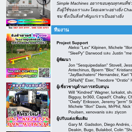
Simple Machines อยากขอบคุณทุกคนที่ช่ว
ถึงผู้ใช้ของเราและโดยเฉพาะอย่างยิ่ง Ch
ชม ซึ่งเป็นสิ่งสำคัญแก่เราเป็นอย่างยิ่ง
ทีมงาน
Project Support
Aleksi "Lex" Kilpinen, Michele "I
"SleePy" Darwood และ Justin "met
ผู้พัฒนา
Jon "Sesquipedalian" Stovell, Jes
Antechinus, Bjoern "Bloc" Kristi
"JayBachatero" Hernandez, Karl "
[SiNaN]" Eser, Theodore "Orstio" 
ผู้เชี่ยวชาญด้านการสนับสนุน
Will "Kindred" Wagner, lurkalot, sh
Bigguy, br360, CapadY, Chalky, C
"Owdy" Eriksson, Jeremy "jerm" Str
Michele "Illori" Davis, MrPhil, Ni
Poulsen, xenovanis และ ziycon
ผู้ปรับแต่งเพิ่มเติม
Gary M. Gadsdon, Diego Andrés, 
Deakin, Bugo, Bulakbol, Colin "S